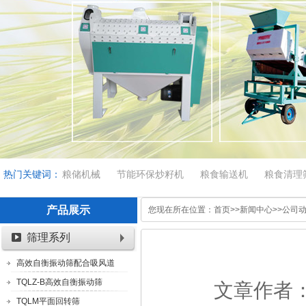
热门关键词：
粮储机械
节能环保炒籽机
粮食输送机
粮食清理
产品展示
您现在所在位置：
首页
>>
新闻中心
>>
公司
筛理系列
高效自衡振动筛配合吸风道
TQLZ-B高效自衡振动筛
文章作者：伟
TQLM平面回转筛