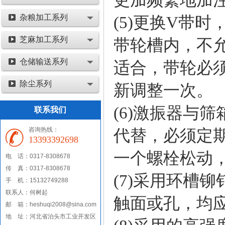
杂粮加工系列
(5)更换V带
芝麻加工系列
带轮槽内，不
仓储输送系列
适合，带轮必须
除尘系列
新调整一次。
(6)激振器与
联系我们
咨询热线：
代替，必须定
13393392698
一个螺栓松动
电 话：0317-8308678
传 真：0317-8308678
(7)采用环槽
手 机：15132749288
联系人：何树起
触面或孔，均
邮 箱：heshuqi2008@sina.com
地 址：河北省泊头市工业开发区