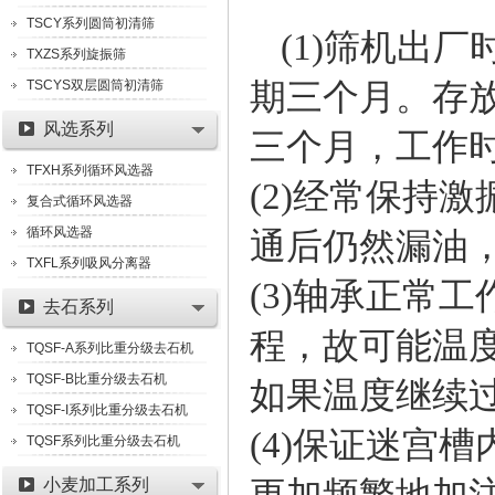
TSCY系列圆筒初清筛
(1)筛机出
TXZS系列旋振筛
期三个月。存放
TSCYS双层圆筒初清筛
风选系列
三个月，工作
TFXH系列循环风选器
(2)经常保持
复合式循环风选器
循环风选器
通后仍然漏油
TXFL系列吸风分离器
(3)轴承正常
去石系列
程，故可能温
TQSF-A系列比重分级去石机
TQSF-B比重分级去石机
如果温度继续
TQSF-I系列比重分级去石机
(4)保证迷宫
TQSF系列比重分级去石机
更加频繁地加
小麦加工系列