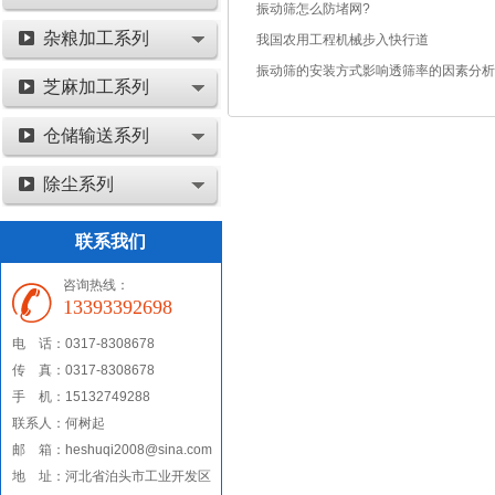
振动筛怎么防堵网?
杂粮加工系列
我国农用工程机械步入快行道
振动筛的安装方式影响透筛率的因素分析
芝麻加工系列
仓储输送系列
除尘系列
联系我们
咨询热线：
13393392698
电 话：0317-8308678
传 真：0317-8308678
手 机：15132749288
联系人：何树起
邮 箱：heshuqi2008@sina.com
地 址：河北省泊头市工业开发区