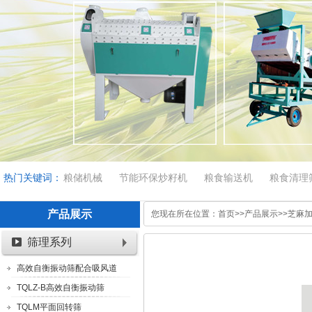
热门关键词：
粮储机械
节能环保炒籽机
粮食输送机
粮食清理
产品展示
您现在所在位置：
首页
>>
产品展示
>>
芝麻
筛理系列
高效自衡振动筛配合吸风道
TQLZ-B高效自衡振动筛
TQLM平面回转筛